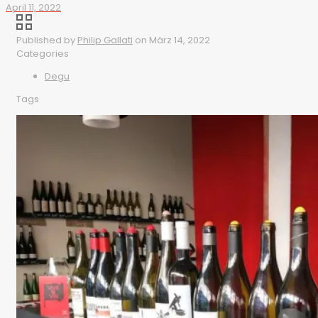
April 11, 2022
Published by
Philip Gallati
on
März 14, 2022
Categories
Degu
Tags