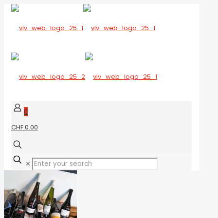
0
CHF 0.00
✕