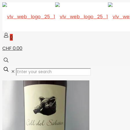
0
CHF 0.00
✕