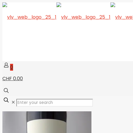
0
CHF 0.00
✕