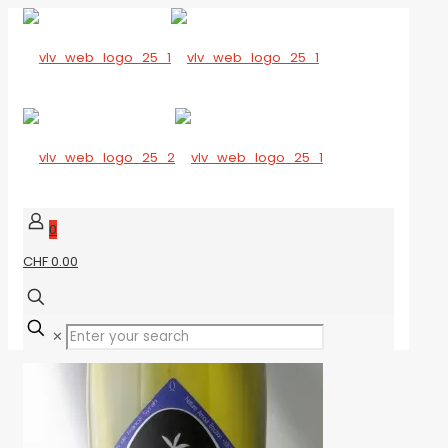
0
CHF 0.00
✕