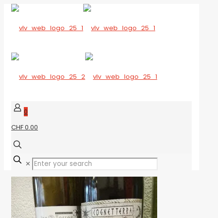
0
CHF 0.00
✕