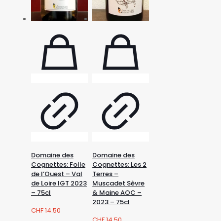
Domaine des
Domaine des
Cognettes: Folle
Cognettes: Les 2
de l’Ouest – Val
Terres –
de Loire IGT 2023
Muscadet Sèvre
– 75cl
& Maine AOC –
2023 – 75cl
CHF
14.50
CHF
14.50