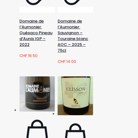
Domaine de
Domaine de
l’Aumonier:
l’Aumonier:
Quèsaco Pineau
Sauvignon –
d’Aunis IGP –
Touraine blanc
2022
AOC – 2025 –
75cl
CHF
16.50
CHF
14.00