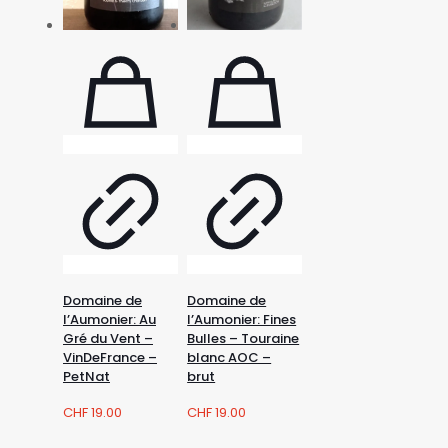
Domaine de
Domaine de
l’Aumonier: Au
l’Aumonier: Fines
Gré du Vent –
Bulles – Touraine
VinDeFrance –
blanc AOC –
PetNat
brut
CHF
19.00
CHF
19.00