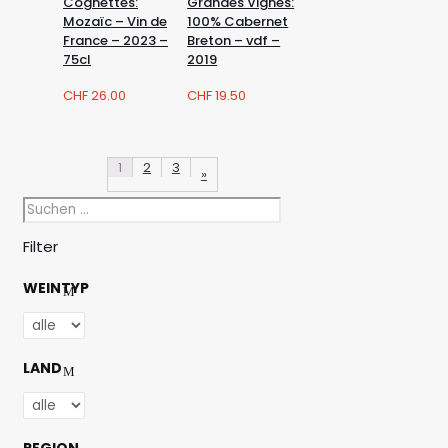
Cognettes:
Grandes Vignes:
Mozaïc – Vin de
100% Cabernet
France – 2023 –
Breton – vdf –
75cl
2019
CHF
26.00
CHF
19.50
1
2
3
»
Filter
WEINTYP
LAND