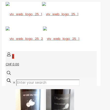
0
CHF 0.00
✕