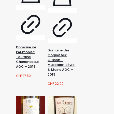
Domaine de
Domaine des
l’Aumonier:
Cognettes:
Touraine
Clisson –
Chenonceaux
Muscadet Sèvre
AOC – 2019
& Maine AOC –
2019
CHF
17.50
CHF
22.00