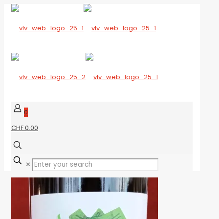
0
CHF 0.00
✕