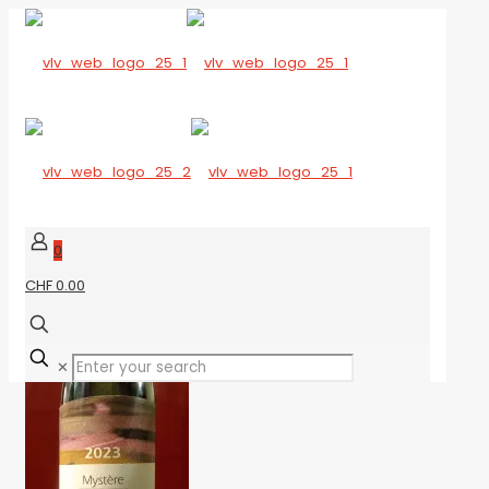
0
CHF 0.00
✕