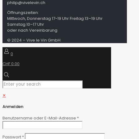
philip@vivelevin.ch
Öffnungszeiten:
Mittwoch, Donnerstag 17-19 Uhr Freitag 13–19 Uhr
Samstag 10–17 Uhr
oder nach Vereinbarung
© 2024 – Vive le Vin GmbH
0
CHF 0.00
✕
Anmelden
Benutzername oder E-Mail-Adresse
*
Passwort
*