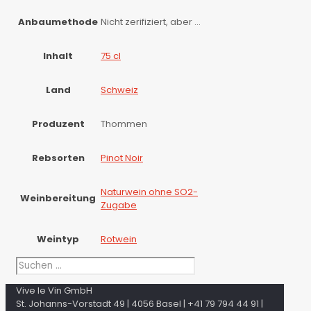
Anbaumethode
Nicht zerifiziert, aber …
Inhalt
75 cl
Land
Schweiz
Produzent
Thommen
Rebsorten
Pinot Noir
Naturwein ohne SO2-
Weinbereitung
Zugabe
Weintyp
Rotwein
Vive le Vin GmbH
St. Johanns-Vorstadt 49 | 4056 Basel | +41 79 794 44 91 |