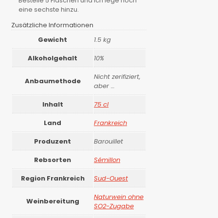
Bestelle 5 Flaschen und ich lege noch
eine sechste hinzu.
Zusätzliche Informationen
Gewicht
1.5 kg
Alkoholgehalt
10%
Nicht zerifiziert,
Anbaumethode
aber …
Inhalt
75 cl
Land
Frankreich
Produzent
Barouillet
Rebsorten
Sémillon
Region Frankreich
Sud-Ouest
Naturwein ohne
Weinbereitung
SO2-Zugabe