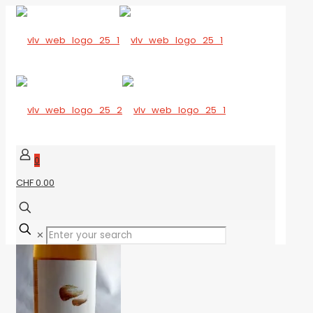
0
CHF 0.00
✕