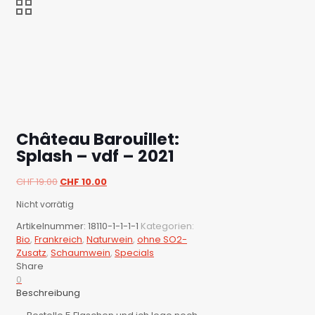
Château Barouillet:
Splash – vdf – 2021
Ursprünglicher
Aktueller
CHF
19.00
CHF
10.00
Preis
Preis
Nicht vorrätig
war:
ist:
CHF 19.00
CHF 10.00.
Artikelnummer:
18110-1-1-1-1
Kategorien:
Bio
,
Frankreich
,
Naturwein
,
ohne SO2-
Zusatz
,
Schaumwein
,
Specials
Share
0
Beschreibung