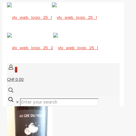
0
CHF 0.00
✕