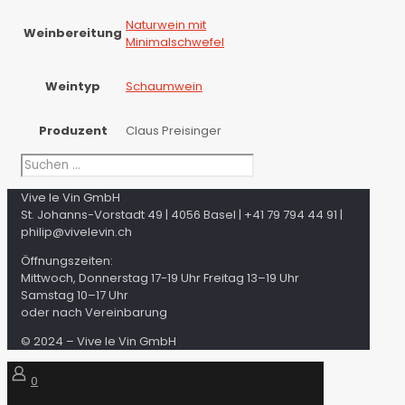
Naturwein mit
Weinbereitung
Minimalschwefel
Weintyp
Schaumwein
Produzent
Claus Preisinger
Vive le Vin GmbH
St. Johanns-Vorstadt 49 | 4056 Basel | +41 79 794 44 91 |
philip@vivelevin.ch
Öffnungszeiten:
Mittwoch, Donnerstag 17-19 Uhr Freitag 13–19 Uhr
Samstag 10–17 Uhr
oder nach Vereinbarung
© 2024 – Vive le Vin GmbH
0