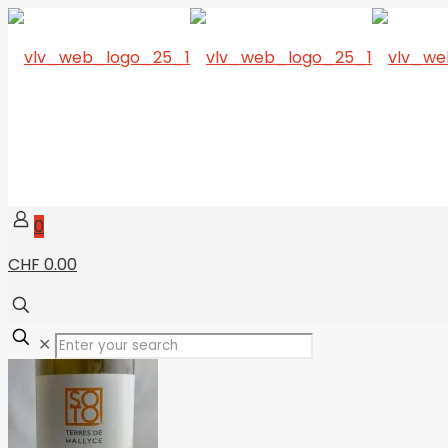
0
CHF 0.00
✕