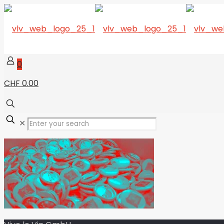
0
CHF 0.00
✕