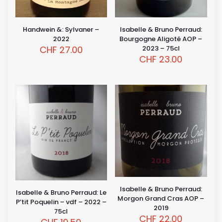
Handwein &: Sylvaner –
Isabelle & Bruno Perraud:
2022
Bourgogne Aligoté AOP –
CHF
27.00
2023 – 75cl
CHF
23.00
Isabelle & Bruno Perraud:
Isabelle & Bruno Perraud: Le
Morgon Grand Cras AOP –
P’tit Poquelin – vdf – 2022 –
2019
75cl
CHF
22.00