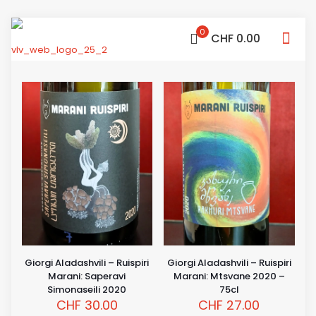
0
CHF 0.00
Giorgi Aladashvili – Ruispiri
Giorgi Aladashvili – Ruispiri
Marani: Saperavi
Marani: Mtsvane 2020 –
Simonaseili 2020
75cl
CHF
30.00
CHF
27.00