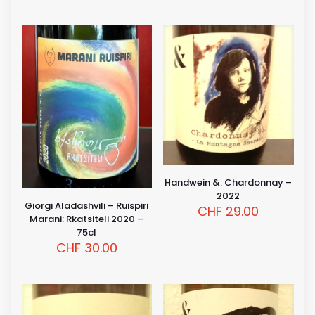
Handwein &: Chardonnay –
2022
Giorgi Aladashvili – Ruispiri
CHF
29.00
Marani: Rkatsiteli 2020 –
75cl
CHF
30.00