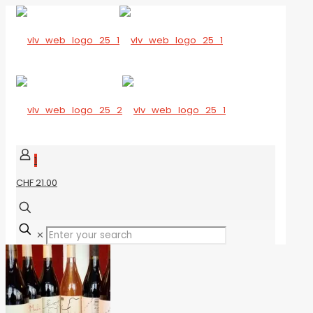
1
CHF 21.00
✕